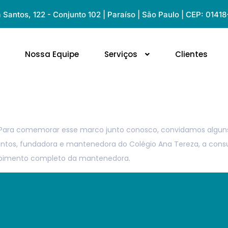
Santos, 122 - Conjunto 102 | Paraíso | São Paulo | CEP: 0141
Nossa Equipe
Serviços
Clientes
na Tereza e Ludic
 Para comemorar esse marco junto conosco, convidamos alguns
ntos, fundadora e mantenedora do Colégio Ana Tereza, a consult
depoimento completo da mantenedora.