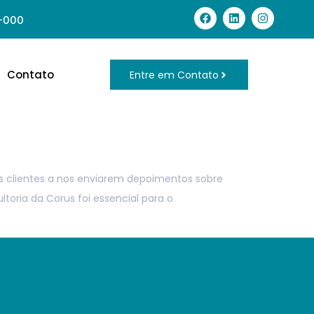
8-000
Contato
Entre em Contato
 clientes a nos enviarem depoimentos sobre
oria da Corus foi essencial para o