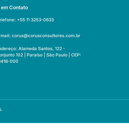
e em Contato
elefone: +55 11 3253-0633
-mail: corus@corusconsultores.com.br
ndereço: Alameda Santos, 122 -
onjunto 102 | Paraíso | São Paulo | CEP:
1418-000
s.