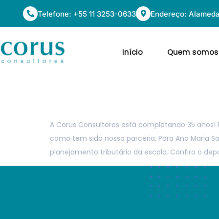
Telefone: +55 11 3253-0633
Endereço: Alameda 
Início
Quem somos
Depoimento – A
A Corus Consultores está completando 35 anos!
como tem sido nossa parceria. Para Ana Maria Sa
planejamento tributário da escola. Confira o 