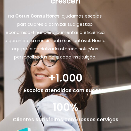
crescer!
Na
Corus Consultores
, ajudamos escolas
particulares a otimizar sua gestão
econômico-financeira, aumentar a eficiência
e garantir um crescimento sustentável. Nossa
equipe especializada oferece soluções
personalizadas para cada instituição.
+1.000
Escolas atendidas com sucesso
100%
Clientes satisfeitos com nossos serviços