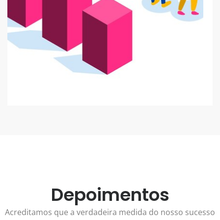
É
p
e
c
a
o
m
Depoimentos
Acreditamos que a verdadeira medida do nosso sucesso