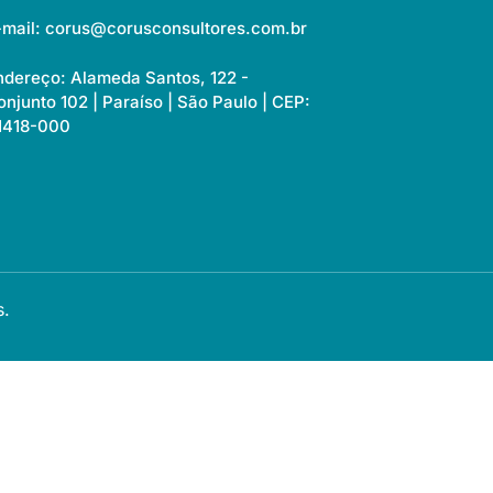
-mail: corus@corusconsultores.com.br
ndereço: Alameda Santos, 122 -
onjunto 102 | Paraíso | São Paulo | CEP:
1418-000
s.