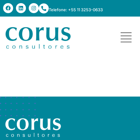
Telefone: +55 11 3253-0633
escola lourenço
castanho